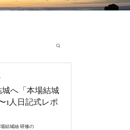
分
08 結城へ「本場結城
〜1人日記式レポ
場結城紬 研修の