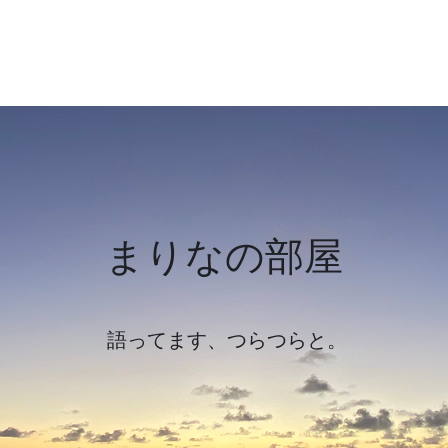
Marina Hirata
まりなの部屋
語ってます​、つらつらと。