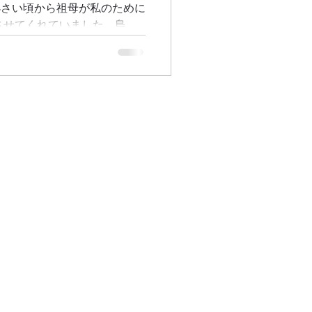
小さい頃から祖母が私のために
着させてくれていました。島唄
親しみ、#紬美人 の任期を経
機会も増え、そしてまた #本