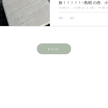
旅！！！！！#島唄 の傍、
自前の #大島紬 を潰して
を続けてきて大島紬にも慣れ
て紬従業者の方ともお話する
場奄美大島紬...
back